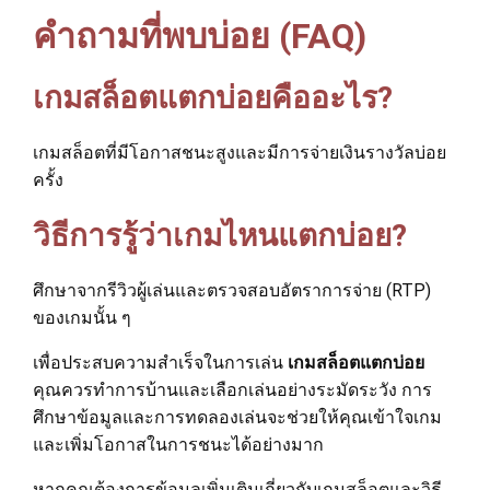
คำถามที่พบบ่อย (FAQ)
เกมสล็อตแตกบ่อยคืออะไร?
เกมสล็อตที่มีโอกาสชนะสูงและมีการจ่ายเงินรางวัลบ่อย
ครั้ง
วิธีการรู้ว่าเกมไหนแตกบ่อย?
ศึกษาจากรีวิวผู้เล่นและตรวจสอบอัตราการจ่าย (RTP)
ของเกมนั้น ๆ
เพื่อประสบความสำเร็จในการเล่น
เกมสล็อตแตกบ่อย
คุณควรทำการบ้านและเลือกเล่นอย่างระมัดระวัง การ
ศึกษาข้อมูลและการทดลองเล่นจะช่วยให้คุณเข้าใจเกม
และเพิ่มโอกาสในการชนะได้อย่างมาก
หากคุณต้องการข้อมูลเพิ่มเติมเกี่ยวกับเกมสล็อตและวิธี