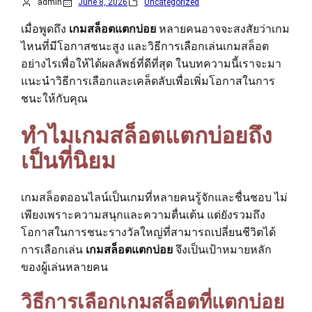
admin
June 8, 2026
Uncategorized
เมื่อพูดถึง
เกมสล็อตแตกบ่อย
หลายคนอาจจะสงสัยว่าเกม
ไหนที่มีโอกาสชนะสูง และวิธีการเลือกเล่นเกมสล็อต
อย่างไรเพื่อให้ได้ผลลัพธ์ที่ดีที่สุด ในบทความนี้เราจะมา
แนะนำวิธีการเลือกและเคล็ดลับเพื่อเพิ่มโอกาสในการ
ชนะให้กับคุณ
ทำไมเกมสล็อตแตกบ่อยถึง
เป็นที่นิยม
เกมสล็อตออนไลน์เป็นเกมที่หลายคนรู้จักและชื่นชอบ ไม่
เพียงเพราะความสนุกและความตื่นเต้น แต่ยังรวมถึง
โอกาสในการชนะรางวัลใหญ่ที่สามารถเปลี่ยนชีวิตได้
การเลือกเล่น
เกมสล็อตแตกบ่อย
จึงเป็นเป้าหมายหลัก
ของผู้เล่นหลายคน
วิธีการเลือกเกมสล็อตที่แตกบ่อย