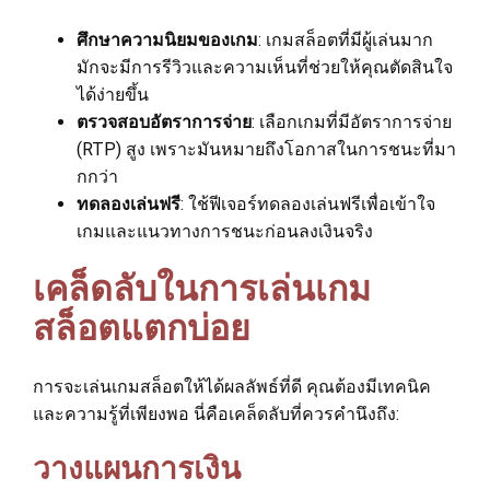
ศึกษาความนิยมของเกม
: เกมสล็อตที่มีผู้เล่นมาก
มักจะมีการรีวิวและความเห็นที่ช่วยให้คุณตัดสินใจ
ได้ง่ายขึ้น
ตรวจสอบอัตราการจ่าย
: เลือกเกมที่มีอัตราการจ่าย
(RTP) สูง เพราะมันหมายถึงโอกาสในการชนะที่มา
กกว่า
ทดลองเล่นฟรี
: ใช้ฟีเจอร์ทดลองเล่นฟรีเพื่อเข้าใจ
เกมและแนวทางการชนะก่อนลงเงินจริง
เคล็ดลับในการเล่นเกม
สล็อตแตกบ่อย
การจะเล่นเกมสล็อตให้ได้ผลลัพธ์ที่ดี คุณต้องมีเทคนิค
และความรู้ที่เพียงพอ นี่คือเคล็ดลับที่ควรคำนึงถึง:
วางแผนการเงิน