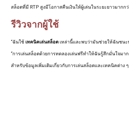
สล็อตที่มี RTP สูงมีโอกาสคืนเงินให้ผู้เล่นในระยะยาวมาก
รีวิวจากผู้ใช้
“ฉันใช้
เทคนิคเล่นสล็อต
เหล่านี้และพบว่ามันช่วยให้ฉันชนะบ
“การเล่นสล็อตด้วยการทดลองเล่นฟรีทำให้ฉันรู้สึกมั่นใจมากขึ้นเ
สำหรับข้อมูลเพิ่มเติมเกี่ยวกับการเล่นสล็อตและเทคนิคต่าง