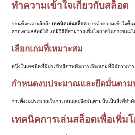
ทำความเข้าใจเกี่ยวกับสล็อต
ก่อนที่จะเจาะลึกถึง
เทคนิคเล่นสล็อต
การทำความเข้าใจพื้นฐา
คาดเดาผลลัพธ์ได้ แต่มีวิธีที่สามารถเพิ่มโอกาสในการชนะได
เลือกเกมที่เหมาะสม
หนึ่งในเทคนิคที่มีประสิทธิภาพคือการเลือกเกมที่มีอัตรากา
กำหนดงบประมาณและยึดมั่นตามนั
การตั้งงบประมาณในการเล่นและยึดมั่นตามนั้นเป็นสิ่งที่ส
เทคนิคการเล่นสล็อตเพื่อเพิ่