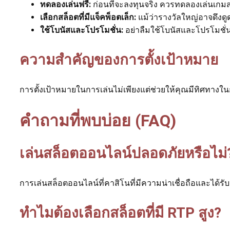
ทดลองเล่นฟรี:
ก่อนที่จะลงทุนจริง ควรทดลองเล่นเกมส
เลือกสล็อตที่มีแจ็คพ็อตเล็ก:
แม้ว่ารางวัลใหญ่อาจดึงดู
ใช้โบนัสและโปรโมชั่น:
อย่าลืมใช้โบนัสและโปรโมชั่น
ความสำคัญของการตั้งเป้าหมาย
การตั้งเป้าหมายในการเล่นไม่เพียงแต่ช่วยให้คุณมีทิศทางในกา
คำถามที่พบบ่อย (FAQ)
เล่นสล็อตออนไลน์ปลอดภัยหรือไม่
การเล่นสล็อตออนไลน์ที่คาสิโนที่มีความน่าเชื่อถือและได
ทำไมต้องเลือกสล็อตที่มี RTP สูง?