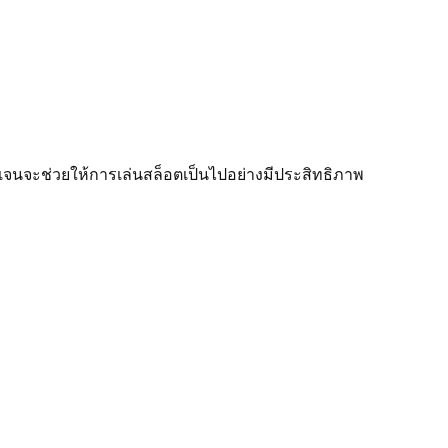
ชัดเจนจะช่วยให้การเล่นสล็อตเป็นไปอย่างมีประสิทธิภาพ