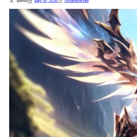
admin
April 30, 2026
Uncategorized