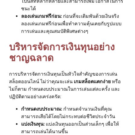
โบนัสที่หลากหลายและสามารถเพิ่มโอกาสในการ
ชนะได้
ลองเล่นเกมฟรีก่อน:
ก่อนที่จะเดิมพันด้วยเงินจริง
ลองเล่นเกมฟรีก่อนเพื่อทำความคุ้นเคยกับรูปแบบ
การเล่นและคุณสมบัติพิเศษต่างๆ
บริหารจัดการเงินทุนอย่าง
ชาญฉลาด
การบริหารจัดการเงินทุนเป็นหัวใจสำคัญของการเล่น
สล็อตออนไลน์ ไม่ว่าคุณจะเล่น
เกมสล็อตแตกง่าย
หรือ
ไม่ก็ตาม กำหนดงบประมาณในการเล่นแต่ละครั้ง และ
ปฏิบัติตามอย่างเคร่งครัด:
กำหนดงบประมาณ:
กำหนดจำนวนเงินที่คุณ
สามารถเสียได้โดยไม่กระทบต่อชีวิตประจำวัน
แบ่งเงินทุน:
แบ่งเงินทุนออกเป็นส่วนเล็กๆ เพื่อให้
สามารถเล่นได้นานขึ้น