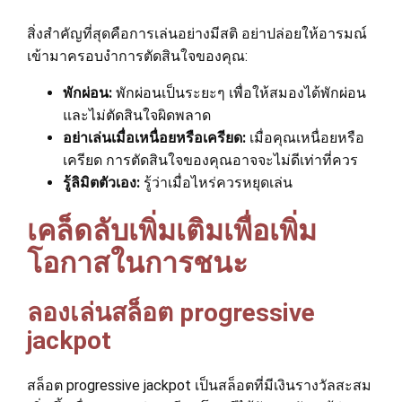
สิ่งสำคัญที่สุดคือการเล่นอย่างมีสติ อย่าปล่อยให้อารมณ์
เข้ามาครอบงำการตัดสินใจของคุณ:
พักผ่อน:
พักผ่อนเป็นระยะๆ เพื่อให้สมองได้พักผ่อน
และไม่ตัดสินใจผิดพลาด
อย่าเล่นเมื่อเหนื่อยหรือเครียด:
เมื่อคุณเหนื่อยหรือ
เครียด การตัดสินใจของคุณอาจจะไม่ดีเท่าที่ควร
รู้ลิมิตตัวเอง:
รู้ว่าเมื่อไหร่ควรหยุดเล่น
เคล็ดลับเพิ่มเติมเพื่อเพิ่ม
โอกาสในการชนะ
ลองเล่นสล็อต progressive
jackpot
สล็อต progressive jackpot เป็นสล็อตที่มีเงินรางวัลสะสม