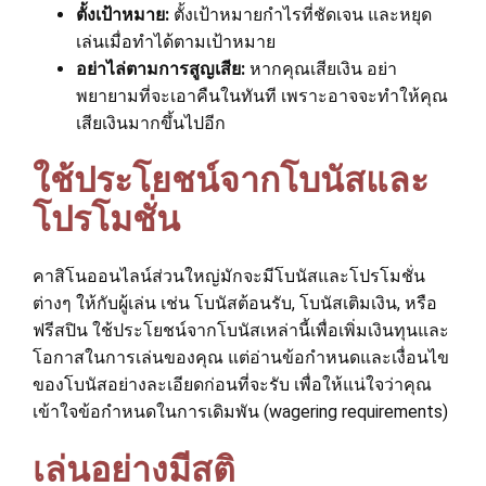
ตั้งเป้าหมาย:
ตั้งเป้าหมายกำไรที่ชัดเจน และหยุด
เล่นเมื่อทำได้ตามเป้าหมาย
อย่าไล่ตามการสูญเสีย:
หากคุณเสียเงิน อย่า
พยายามที่จะเอาคืนในทันที เพราะอาจจะทำให้คุณ
เสียเงินมากขึ้นไปอีก
ใช้ประโยชน์จากโบนัสและ
โปรโมชั่น
คาสิโนออนไลน์ส่วนใหญ่มักจะมีโบนัสและโปรโมชั่น
ต่างๆ ให้กับผู้เล่น เช่น โบนัสต้อนรับ, โบนัสเติมเงิน, หรือ
ฟรีสปิน ใช้ประโยชน์จากโบนัสเหล่านี้เพื่อเพิ่มเงินทุนและ
โอกาสในการเล่นของคุณ แต่อ่านข้อกำหนดและเงื่อนไข
ของโบนัสอย่างละเอียดก่อนที่จะรับ เพื่อให้แน่ใจว่าคุณ
เข้าใจข้อกำหนดในการเดิมพัน (wagering requirements)
เล่นอย่างมีสติ