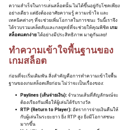
ความสำเร็จในการเล่นสล็อตนั้น ไม่ได้ขึ้นอยู่กับโชคเพียง
อย่างเดียว แต่ยังต้องอาศัยความรู้ ความเข้าใจ และ
เทคนิคต่างๆ ที่จะช่วยเพิ่มโอกาสในการชนะ วันนี้เราจึง
ได้รวบรวมเคล็ดลับและกลยุทธ์ที่จะช่วยให้คุณพิชิต
เกม
สล็อตแตกง่าย
ได้อย่างมีประสิทธิภาพ มาดูกันเลย!
ทำความเข้าใจพื้นฐานของ
เกมสล็อต
ก่อนที่จะเริ่มเดิมพัน สิ่งสำคัญคือการทำความเข้าใจพื้น
ฐานของเกมสล็อตเสียก่อน ไม่ว่าจะเป็นเรื่องของ:
Paylines (เส้นจ่ายเงิน):
จำนวนเส้นที่สัญลักษณ์จะ
ต้องเรียงกันเพื่อให้ผู้เล่นได้รับรางวัล
RTP (Return to Player):
อัตราการจ่ายเงินคืนให้
กับผู้เล่นในระยะยาว ยิ่ง RTP สูง ยิ่งมีโอกาสชนะ
มากขึ้น