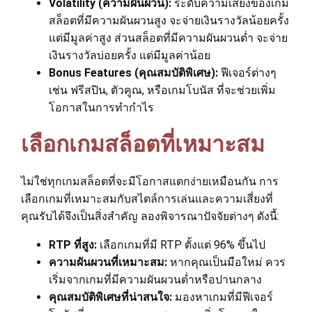
Volatility (ความผันผวน):
ระดับความเสี่ยงของเกม
สล็อตที่มีความผันผวนสูง จะจ่ายเงินรางวัลน้อยครั้ง
แต่มีมูลค่าสูง ส่วนสล็อตที่มีความผันผวนต่ำ จะจ่าย
เงินรางวัลบ่อยครั้ง แต่มีมูลค่าน้อย
Bonus Features (คุณสมบัติพิเศษ):
ฟีเจอร์ต่างๆ
เช่น ฟรีสปิน, ตัวคูณ, หรือเกมโบนัส ที่จะช่วยเพิ่ม
โอกาสในการทำกำไร
เลือกเกมสล็อตที่เหมาะสม
ไม่ใช่ทุกเกมสล็อตที่จะมีโอกาสแตกง่ายเหมือนกัน การ
เลือกเกมที่เหมาะสมกับสไตล์การเล่นและความเสี่ยงที่
คุณรับได้จึงเป็นสิ่งสำคัญ ลองพิจารณาปัจจัยต่างๆ ดังนี้:
RTP ที่สูง:
เลือกเกมที่มี RTP ตั้งแต่ 96% ขึ้นไป
ความผันผวนที่เหมาะสม:
หากคุณเป็นมือใหม่ ควร
เริ่มจากเกมที่มีความผันผวนต่ำหรือปานกลาง
คุณสมบัติพิเศษที่น่าสนใจ:
มองหาเกมที่มีฟีเจอร์