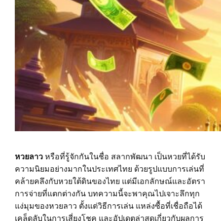
หวยลาว
หรือที่รู้จักกันในชื่อ สลากพัฒนา เป็นหวยที่ได้รับ
ความนิยมอย่างมากในประเทศไทย ด้วยรูปแบบการเล่นที่
คล้ายคลึงกับหวยใต้ดินของไทย แต่มีเอกลักษณ์และอัตรา
การจ่ายที่แตกต่างกัน บทความนี้จะพาคุณไปเจาะลึกทุก
แง่มุมของหวยลาว ตั้งแต่วิธีการเล่น แหล่งซื้อที่เชื่อถือได้
เคล็ดลับในการเสี่ยงโชค และอัปเดตล่าสุดเกี่ยวกับผลการ