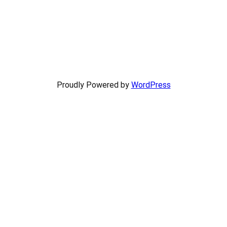
Proudly Powered by
WordPress