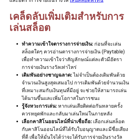
และอัตราการจ่ายเงินรางวัล
เล่นสล็อตฟรีที่นี่
เคล็ดลับเพิ่มเติมสำหรับการ
เล่นสล็อต
ทำความเข้าใจตารางการจ่ายเงิน:
ก่อนที่จะเล่น
สล็อตใดๆ ควรอ่านตารางการจ่ายเงิน (Paytable)
เพื่อทำความเข้าใจว่าสัญลักษณ์แต่ละตัวมีอัตรา
การจ่ายเงินรางวัลเท่าไหร่
เดิมพันอย่างชาญฉลาด:
ไม่จำเป็นต้องเดิมพันด้วย
จำนวนเงินสูงสุดเสมอไป การเดิมพันด้วยจำนวนเงิน
ที่เหมาะสมกับเงินทุนที่มีอยู่ จะช่วยให้สามารถเล่น
ได้นานขึ้นและเพิ่มโอกาสในการชนะ
รู้จังหวะการเล่น:
หากเล่นเสียติดต่อกันหลายครั้ง
ควรหยุดพักและกลับมาเล่นใหม่ในภายหลัง
เลือกคาสิโนออนไลน์ที่น่าเชื่อถือ:
เลือกเล่นสล็อต
กับคาสิโนออนไลน์ที่ได้รับใบอนุญาตและมีชื่อเสียง
ที่ดี เพื่อให้มั่นใจได้ว่าจะได้รับการจ่ายเงินรางวัล