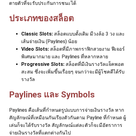
ตายตัวที่จะรับประกันการชนะได้
ประเภทของสล็อต
Classic Slots:
สล็อตแบบดั้งเดิม มีวงล้อ 3 วง และ
เส้นจ่ายเงิน (Paylines) น้อย
Video Slots:
สล็อตที่มีภาพกราฟิกสวยงาม ฟีเจอร์
พิเศษมากมาย และ Paylines ที่หลากหลาย
Progressive Slots:
สล็อตที่มีเงินรางวัลแจ็คพอต
สะสม ซึ่งจะเพิ่มขึ้นเรื่อยๆ จนกว่าจะมีผู้โชคดีได้รับ
รางวัล
Paylines และ Symbols
Paylines คือเส้นที่กำหนดรูปแบบการจ่ายเงินรางวัล หาก
สัญลักษณ์ที่เหมือนกันเรียงตัวกันตาม Payline ที่กำหนด ผู้
เล่นก็จะได้รับรางวัล สัญลักษณ์แต่ละตัวก็จะมีอัตราการ
จ่ายเงินรางวัลที่แตกต่างกันไป