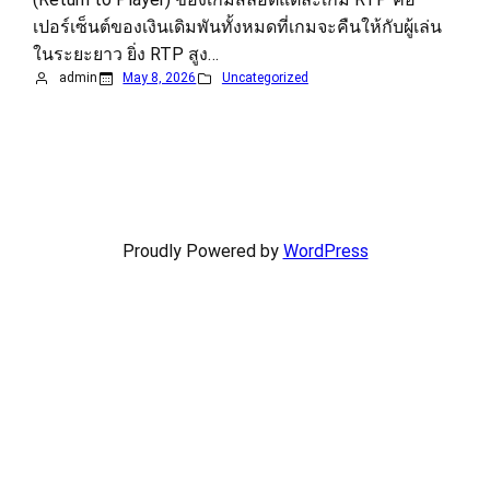
เปอร์เซ็นต์ของเงินเดิมพันทั้งหมดที่เกมจะคืนให้กับผู้เล่น
ในระยะยาว ยิ่ง RTP สูง…
admin
May 8, 2026
Uncategorized
Proudly Powered by
WordPress