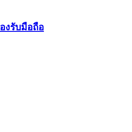
องรับมือถือ