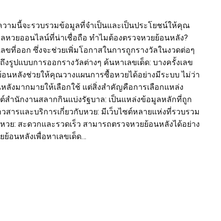
ความนี้จะรวบรวมข้อมูลที่จำเป็นและเป็นประโยชน์ให้คุณ
ูลหวยออนไลน์ที่น่าเชื่อถือ ทำไมต้องตรวจหวยย้อนหลัง?
งเลขที่ออก ซึ่งจะช่วยเพิ่มโอกาสในการถูกรางวัลในงวดต่อๆ
วมถึงรูปแบบการออกรางวัลต่างๆ ค้นหาเลขเด็ด: บางครั้งเลข
้อนหลังช่วยให้คุณวางแผนการซื้อหวยได้อย่างมีระบบ ไม่ว่า
อนหลังมากมายให้เลือกใช้ แต่สิ่งสำคัญคือการเลือกแหล่ง
ไซต์สำนักงานสลากกินแบ่งรัฐบาล: เป็นแหล่งข้อมูลหลักที่ถูก
าวสารและบริการเกี่ยวกับหวย: มีเว็บไซต์หลายแห่งที่รวบรวม
นตรวจหวย: สะดวกและรวดเร็ว สามารถตรวจหวยย้อนหลังได้อย่าง
วยย้อนหลังเพื่อหาเลขเด็ด…