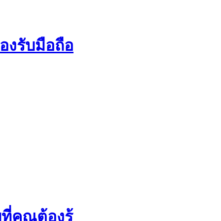
องรับมือถือ
่คุณต้องรู้