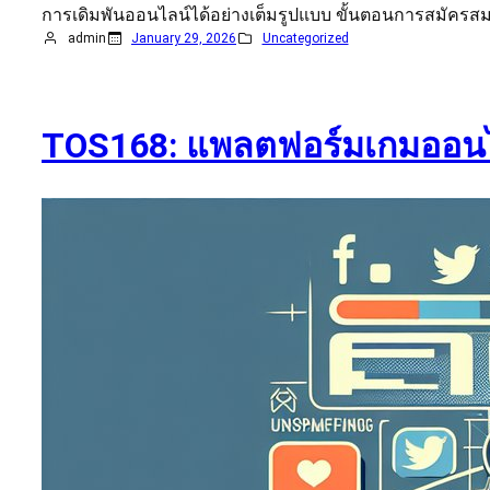
การเดิมพันออนไลน์ได้อย่างเต็มรูปแบบ ขั้นตอนการสมัครสมาช
admin
January 29, 2026
Uncategorized
TOS168: แพลตฟอร์มเกมออนไลน