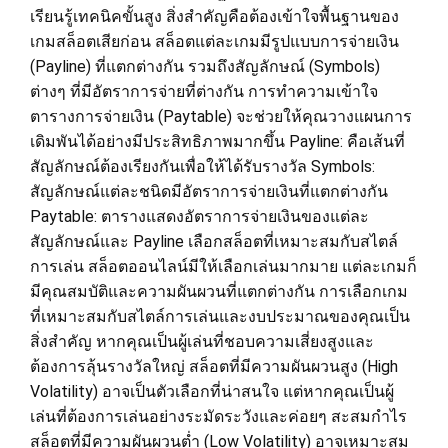
เรียนรู้เทคนิคขั้นสูง สิ่งสำคัญคือต้องเข้าใจพื้นฐานของ
เกมสล็อตเสียก่อน สล็อตแต่ละเกมมีรูปแบบการจ่ายเงิน
(Payline) ที่แตกต่างกัน รวมถึงสัญลักษณ์ (Symbols)
ต่างๆ ที่มีอัตราการจ่ายที่ต่างกัน การทำความเข้าใจ
ตารางการจ่ายเงิน (Paytable) จะช่วยให้คุณวางแผนการ
เดิมพันได้อย่างมีประสิทธิภาพมากขึ้น Payline: คือเส้นที่
สัญลักษณ์ต้องเรียงกันเพื่อให้ได้รับรางวัล Symbols:
สัญลักษณ์แต่ละชนิดมีอัตราการจ่ายเงินที่แตกต่างกัน
Paytable: ตารางแสดงอัตราการจ่ายเงินของแต่ละ
สัญลักษณ์และ Payline เลือกสล็อตที่เหมาะสมกับสไตล์
การเล่น สล็อตออนไลน์มีให้เลือกเล่นมากมาย แต่ละเกมก็
มีคุณสมบัติและความผันผวนที่แตกต่างกัน การเลือกเกม
ที่เหมาะสมกับสไตล์การเล่นและงบประมาณของคุณเป็น
สิ่งสำคัญ หากคุณเป็นผู้เล่นที่ชอบความเสี่ยงสูงและ
ต้องการลุ้นรางวัลใหญ่ สล็อตที่มีความผันผวนสูง (High
Volatility) อาจเป็นตัวเลือกที่น่าสนใจ แต่หากคุณเป็นผู้
เล่นที่ต้องการเล่นอย่างระมัดระวังและค่อยๆ สะสมกำไร
สล็อตที่มีความผันผวนต่ำ (Low Volatility) อาจเหมาะสม